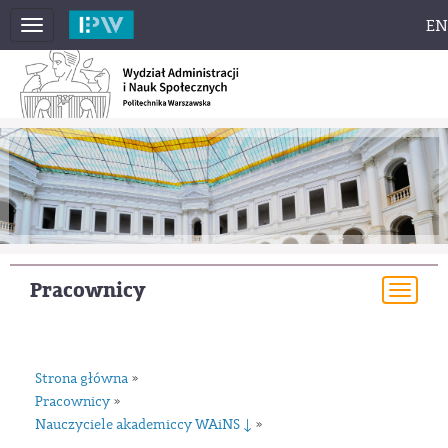
EN
Toggle
navigation
Pracownicy
Togg
navi
Strona główna
»
Pracownicy
»
Nauczyciele akademiccy WAiNS ↓
»