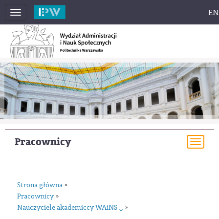
EN
Toggle
navigation
Pracownicy
Togg
navi
Strona główna
»
Pracownicy
»
Nauczyciele akademiccy WAiNS ↓
»