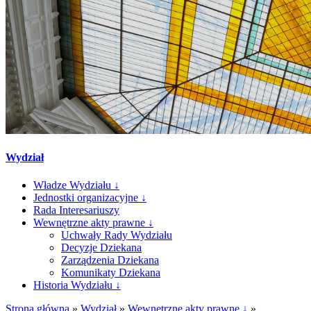
Wydział
Władze Wydziału ↓
Jednostki organizacyjne ↓
Rada Interesariuszy
Wewnętrzne akty prawne ↓
Uchwały Rady Wydziału
Decyzje Dziekana
Zarządzenia Dziekana
Komunikaty Dziekana
Historia Wydziału ↓
Strona główna
»
Wydział
»
Wewnętrzne akty prawne ↓
»