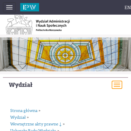
EN
Toggle
navigation
Wydział
Togg
navi
Strona główna
»
Wydział
»
Wewnętrzne akty prawne ↓
»
»