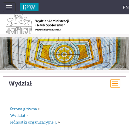
EN
Toggle
navigation
Wydział
Togg
navi
Strona główna
»
Wydział
»
Jednostki organizacyjne ↓
»