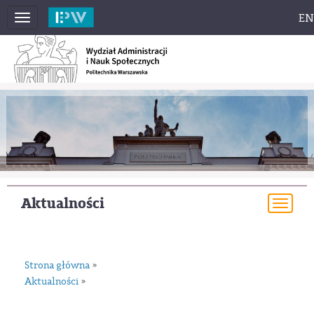
EN
Toggle
navigation
Aktualności
Togg
navi
Strona główna
»
Aktualności
»