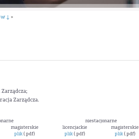
ów ↓
»
 Zarządcza;
racja Zarządcza.
onarne
niestacjonarne
magisterskie
licencjackie
magisterskie
plik
(.pdf)
plik
(.pdf)
plik
(.pdf)