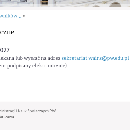
owników ↓
»
yczne
2027
iekana lub wysłać na adres
sekretariat.wains@pw.edu.pl
t podpisany elektronicznie).
inistracji i Nauk Społecznych PW
arszawa