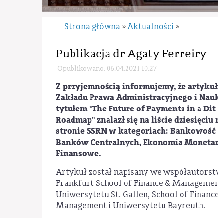
Strona główna
Aktualności
»
»
Publikacja dr Agaty Ferreiry
Opublikowano: 06.04.2021 10:27
Z przyjemnością informujemy, że artykuł 
Zakładu Prawa Administracyjnego i Nauki
tytułem "The Future of Payments in a Di
Roadmap" znalazł się na liście dziesięciu
stronie SSRN w kategoriach: Bankowość 
Banków Centralnych, Ekonomia Monetarn
Finansowe.
Artykuł został napisany we współautorstw
Frankfurt School of Finance & Managemen
Uniwersytetu St. Gallen, School of Finance
Management i Uniwersytetu Bayreuth.