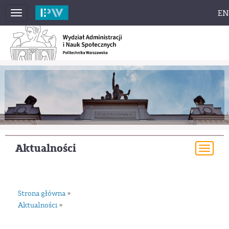
EN
Toggle
navigation
Aktualności
Togg
navi
Strona główna
»
Aktualności
»