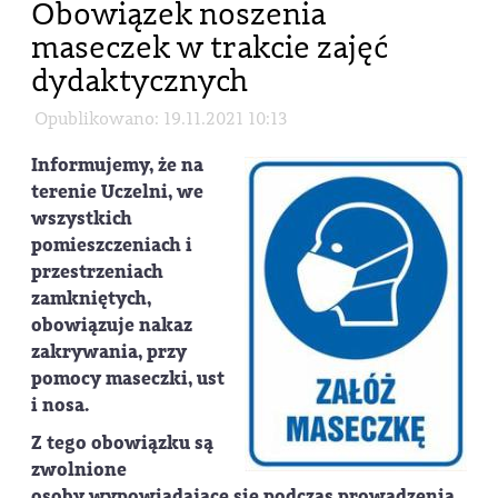
Obowiązek noszenia
maseczek w trakcie zajęć
dydaktycznych
Opublikowano: 19.11.2021 10:13
Informujemy, że na
terenie Uczelni, we
wszystkich
pomieszczeniach i
przestrzeniach
zamkniętych,
obowiązuje nakaz
zakrywania, przy
pomocy maseczki, ust
i nosa.
Z tego obowiązku są
zwolnione
osoby wypowiadające się podczas prowadzenia