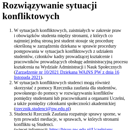
Rozwiązywanie sytuacji
konfliktowych
W sytuacjach konfliktowych, zaistniałych w zakresie praw
i obowiązków studenta między stronami, z których co
najmniej jedną stroną jest student stosuje się procedurę
określoną w zarządzeniu dziekana w sprawie procedury
postępowania w sytuacjach konfliktowych z udziałem
studentów, członków kadry prowadzącej kształcenie i
pracowników prowadzących obsługę administracyjną procesu
kształcenia na Wydziale Administracji i Nauk Społecznych
(
Zarządzenie nr 10/2021 Dziekana WAiNS PW z dnia 16
listopada 2021
).
W sytuacjach konfliktowych studenci mogą również
skorzystać z pomocy Rzecznika zaufania dla studentów,
powołanego do pomocy w rozwiązywaniu konfliktów
pomiędzy studentami lub pracownikami a organami Uczelni,
a także pomiędzy członkami społeczności akademickiej
(
rzecznik.studenci@pw.edu.pl
)
Studencki Rzecznik Zaufania rozpatruje sprawy sporne, w
tym prowadzi mediacje, w sprawach, w których stronami
konfliktu są Studenci.
(więcej informacji:
https://bisou.pw.edu.pl/Uczelniany-