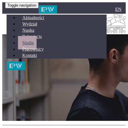
Toggle navigation
EN
Aktualności
Wydział
Nauka
Rekrutacja
Studia
Pracownicy
Kontakt