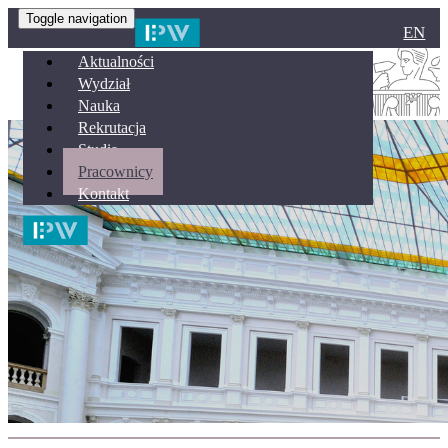
Toggle navigation
EN
Aktualności
Wydział
Nauka
Rekrutacja
Studia
Pracownicy
Kontakt