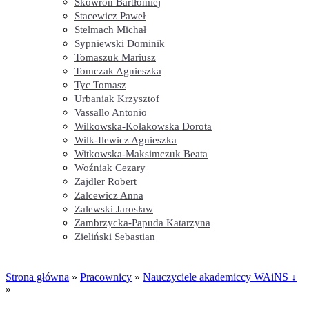
Skowron Bartłomiej
Stacewicz Paweł
Stelmach Michał
Sypniewski Dominik
Tomaszuk Mariusz
Tomczak Agnieszka
Tyc Tomasz
Urbaniak Krzysztof
Vassallo Antonio
Wilkowska-Kołakowska Dorota
Wilk-Ilewicz Agnieszka
Witkowska-Maksimczuk Beata
Woźniak Cezary
Zajdler Robert
Zalcewicz Anna
Zalewski Jarosław
Zambrzycka-Papuda Katarzyna
Zieliński Sebastian
Strona główna
»
Pracownicy
»
Nauczyciele akademiccy WAiNS ↓
»