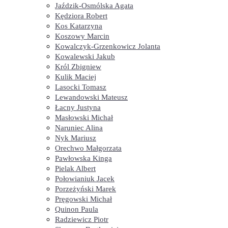
Jaździk-Osmólska Agata
Kędziora Robert
Kos Katarzyna
Koszowy Marcin
Kowalczyk-Grzenkowicz Jolanta
Kowalewski Jakub
Król Zbigniew
Kulik Maciej
Lasocki Tomasz
Lewandowski Mateusz
Łacny Justyna
Masłowski Michał
Naruniec Alina
Nyk Mariusz
Orechwo Małgorzata
Pawłowska Kinga
Pielak Albert
Połowianiuk Jacek
Porzeżyński Marek
Pręgowski Michał
Quinon Paula
Radziewicz Piotr