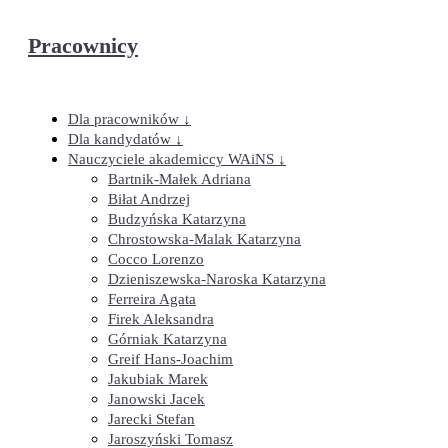
Pracownicy
Dla pracowników ↓
Dla kandydatów ↓
Nauczyciele akademiccy WAiNS ↓
Bartnik-Małek Adriana
Biłat Andrzej
Budzyńska Katarzyna
Chrostowska-Malak Katarzyna
Cocco Lorenzo
Dzieniszewska-Naroska Katarzyna
Ferreira Agata
Firek Aleksandra
Górniak Katarzyna
Greif Hans-Joachim
Jakubiak Marek
Janowski Jacek
Jarecki Stefan
Jaroszyński Tomasz