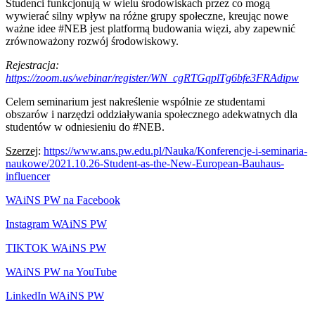
Studenci funkcjonują w wielu środowiskach przez co mogą
wywierać silny wpływ na różne grupy społeczne, kreując nowe
ważne idee #NEB jest platformą budowania więzi, aby zapewnić
zrównoważony rozwój środowiskowy.
Rejestracja:
https://zoom.us/webinar/register/WN_cgRTGqplTg6bfe3FRAdipw
Celem seminarium jest nakreślenie wspólnie ze studentami
obszarów i narzędzi oddziaływania społecznego adekwatnych dla
studentów w odniesieniu do #NEB.
Szerzej
:
https://www.ans.pw.edu.pl/Nauka/Konferencje-i-seminaria-
naukowe/2021.10.26-Student-as-the-New-European-Bauhaus-
influencer
WAiNS PW na Facebook
Instagram WAiNS PW
TIKTOK WAiNS PW
WAiNS PW na YouTube
LinkedIn WAiNS PW