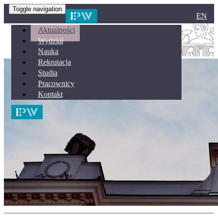
Toggle navigation
EN
Aktualności
Wydział
Nauka
Rekrutacja
Studia
Pracownicy
Kontakt