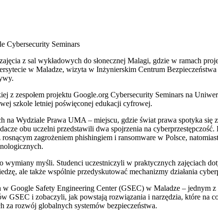
e Cybersecurity Seminars
zajęcia z sal wykładowych do słonecznej Malagi, gdzie w ramach proj
iwersytecie w Maladze, wizyta w Inżynierskim Centrum Bezpieczeństw
tywy.
skiej z zespołem projektu Google.org Cybersecurity Seminars na Uni
wej szkole letniej poświęconej edukacji cyfrowej.
ch na Wydziale Prawa UMA – miejscu, gdzie świat prawa spotyka się z
cze obu uczelni przedstawili dwa spojrzenia na cyberprzestępczość. 
 rosnącym zagrożeniem phishingiem i ransomware w Polsce, natomiast
inologicznych.
o wymiany myśli. Studenci uczestniczyli w praktycznych zajęciach d
wiedzę, ale także wspólnie przedyskutować mechanizmy działania cyber
 w Google Safety Engineering Center (GSEC) w Maladze – jednym z n
 GSEC i zobaczyli, jak powstają rozwiązania i narzędzia, które na c
ych za rozwój globalnych systemów bezpieczeństwa.