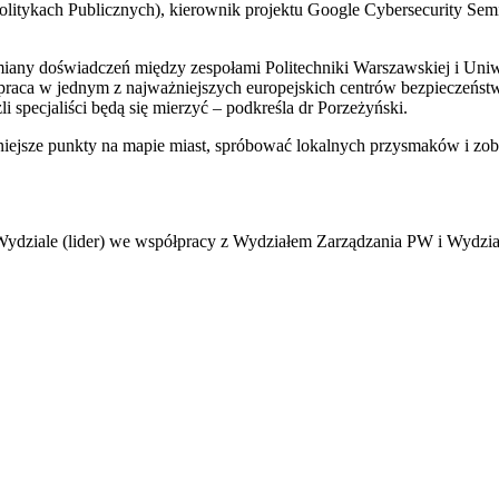
olitykach Publicznych), kierownik projektu Google Cybersecurity Se
any doświadczeń między zespołami Politechniki Warszawskiej i Uniwe
a praca w jednym z najważniejszych europejskich centrów bezpieczeńs
 specjaliści będą się mierzyć – podkreśla dr Porzeżyński.
iejsze punkty na mapie miast, spróbować lokalnych przysmaków i zob
m Wydziale (lider) we współpracy z Wydziałem Zarządzania PW i Wy