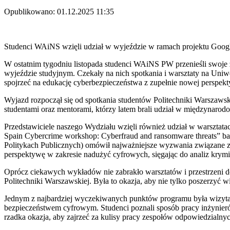
Opublikowano: 01.12.2025 11:35
Studenci WAiNS wzięli udział w wyjeździe w ramach projektu Googl
W ostatnim tygodniu listopada studenci WAiNS PW przenieśli swoje 
wyjeździe studyjnym. Czekały na nich spotkania i warsztaty na Un
spojrzeć na edukację cyberbezpieczeństwa z zupełnie nowej perspek
Wyjazd rozpoczął się od spotkania studentów Politechniki Warszaw
studentami oraz mentorami, którzy latem brali udział w międzynarodo
Przedstawiciele naszego Wydziału wzięli również udział w warsztata
Spain Cybercrime workshop: Cyberfraud and ransomware threats” bada
Politykach Publicznych) omówił najważniejsze wyzwania związane z
perspektywę w zakresie nadużyć cyfrowych, sięgając do analiz krym
Oprócz ciekawych wykładów nie zabrakło warsztatów i przestrzeni d
Politechniki Warszawskiej. Była to okazja, aby nie tylko poszerzyć 
Jednym z najbardziej wyczekiwanych punktów programu była wizyta
bezpieczeństwem cyfrowym. Studenci poznali sposób pracy inżynierów
rzadka okazja, aby zajrzeć za kulisy pracy zespołów odpowiedzialn