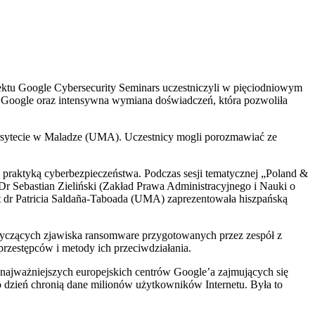
ektu Google Cybersecurity Seminars uczestniczyli w pięciodniowym
a Google oraz intensywna wymiana doświadczeń, która pozwoliła
wersytecie w Maladze (UMA). Uczestnicy mogli porozmawiać ze
 praktyką cyberbezpieczeństwa. Podczas sesji tematycznej „Poland &
Dr Sebastian Zieliński (Zakład Prawa Administracyjnego i Nauki o
 dr Patricia Saldaña-Taboada (UMA) zaprezentowała hiszpańską
otyczących zjawiska ransomware przygotowanych przez zespół z
przestępców i metody ich przeciwdziałania.
ajważniejszych europejskich centrów Google’a zajmujących się
o dzień chronią dane milionów użytkowników Internetu. Była to