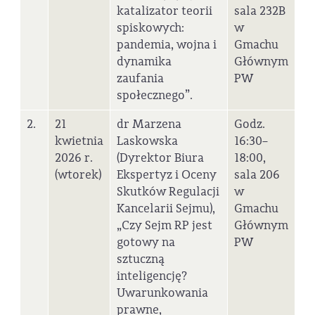
katalizator teorii
sala 232B
spiskowych:
w
pandemia, wojna i
Gmachu
dynamika
Głównym
zaufania
PW
społecznego”.
2.
21
dr Marzena
Godz.
kwietnia
Laskowska
16:30–
2026 r.
(Dyrektor Biura
18:00,
(wtorek)
Ekspertyz i Oceny
sala 206
Skutków Regulacji
w
Kancelarii Sejmu),
Gmachu
„Czy Sejm RP jest
Głównym
gotowy na
PW
sztuczną
inteligencję?
Uwarunkowania
prawne,