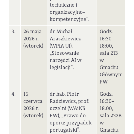
techniczne i
organizacyjno-
kompetencyjne”.
3.
26 maja
dr Michał
Godz.
2026 r.
Araszkiewicz
16:30–
(wtorek)
(WPiA UJ),
18:00,
„Stosowanie
sala 213
narzędzi AI w
w
legislacji”.
Gmachu
Głównym
PW
4.
16
dr hab. Piotr
Godz.
czerwca
Radziewicz, prof.
16:30–
2026 r.
uczelni (WAiNS
18:00,
(wtorek)
PW), „Prawo do
sala 232B
oporu: przypadek
w
portugalski”.
Gmachu