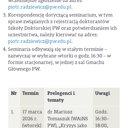
wcześniejsze zgłoszenie na adres:
piotr.radziewicz@pw.edu.pl
.
Korespondencję dotyczącą seminarium, w tym
spraw związanych z rejestracją doktorantów
Szkoły Doktorskiej PW oraz potwierdzaniem ich
uczestnictwa, należy kierować na adres:
piotr.radziewicz@pw.edu.pl
.
Seminaria odbywają się w stałym terminie –
zazwyczaj w wybrane wtorki o godz. 16:30 – w
formie stacjonarnej, w jednej z sal Gmachu
Głównego PW.
Nr
Termin
Prelegenci i
Uwagi
tematy
1.
17 marca
dr Mariusz
Godz.
2026 r.
Tomaszuk (WAiNS
16:30–
(wtorek)
PW), „Kryzys jako
18:00,